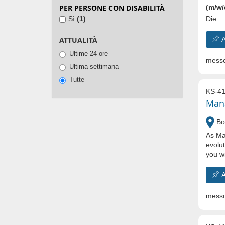
(m/w/
PER PERSONE CON DISABILITÀ
Die...
Sì
(1)
A
ATTUALITÀ
Ultime 24 ore
messo
Ultima settimana
Tutte
KS-41
Mana
Bo
As Ma
evolut
you wi
A
messo