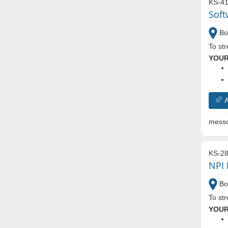
KS-41
Soft
Bo
To st
YOUR
A
messo
KS-28
NPI 
Bo
To str
YOUR