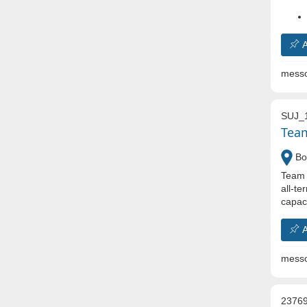
A
messo
SUJ_
Team
Bo
Team 
all-te
capaci
A
messo