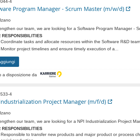
044-4
ware Program Manager - Scrum Master (m/w/d)
lzano
rengthen our team, we are looking for a Software Program Manager - 
 RESPONSIBILITIES
Coordinate tasks and allocate resources within the Software R&D tea
Monitor project timelines and ensure timely execution of a...
ggiungi
 a disposizione da
533-4
Industrialization Project Manager (m/f/d)
lzano
engthen our team, we are looking for a NPI Industrialization Project Ma
 RESPONSIBILITIES
Responsible to transfer new products and major product or process c