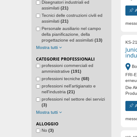
Disegnatori industriali ed
assimilati
(21)
A
Tecnici delle costruzioni civili ed
assimilati
(21)
messo
Personale ausiliario nel campo
della pianificazione, della
progettazione ed assimilati
(13)
KS-21
Mostra tutti
Juni
indu
CATEGORIE PROFESSIONALI
professioni commerciali ed
Bo
amministrative
(191)
FRI-E
professioni tecniche
(68)
erneu
professioni nell'artigianato e
Die A
nell'industria
(21)
Produk
professioni nel settore dei servizi
(3)
A
Mostra tutti
messo
ALLOGGIO
No
(3)