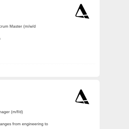
Scrum Master (m/w/d
m
nager (m/f/d)
hanges from engineering to