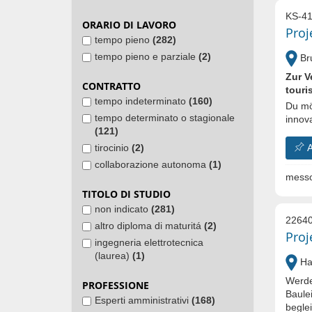
KS-41
ORARIO DI LAVORO
Proj
tempo pieno
(282)
tempo pieno e parziale
(2)
Bru
Zur V
CONTRATTO
touri
tempo indeterminato
(160)
Du mö
tempo determinato o stagionale
innov
(121)
A
tirocinio
(2)
collaborazione autonoma
(1)
messo
TITOLO DI STUDIO
non indicato
(281)
22640
altro diploma di maturitá
(2)
Proj
ingegneria elettrotecnica
(laurea)
(1)
Hal
Werde
PROFESSIONE
Baulei
Esperti amministrativi
(168)
beglei