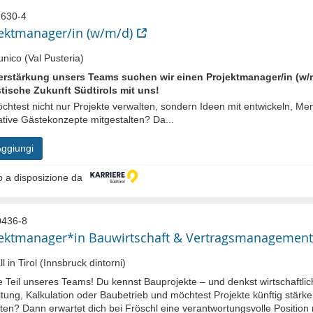
630-4
ektmanager/in (w/m/d)
nico (Val Pusteria)
erstärkung unsers Teams suchen wir einen Projektmanager/in (w/m/d
stische Zukunft Südtirols mit uns!
chtest nicht nur Projekte verwalten, sondern Ideen mit entwickeln, M
ative Gästekonzepte mitgestalten? Da...
ggiungi
 a disposizione da
436-8
ektmanager*in Bauwirtschaft & Vertragsmanagement
l in Tirol (Innsbruck dintorni)
 Teil unseres Teams! Du kennst Bauprojekte – und denkst wirtschaftlic
tung, Kalkulation oder Baubetrieb und möchtest Projekte künftig stärker 
ten? Dann erwartet dich bei Fröschl eine verantwortungsvolle Position m