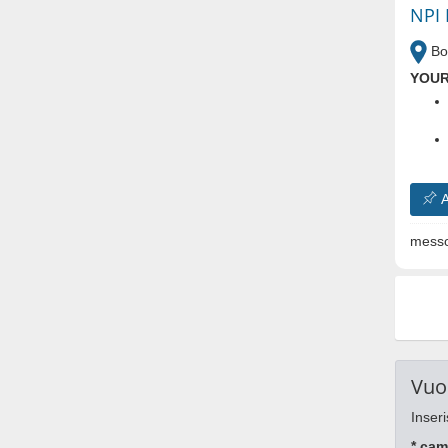
NPI 
Bo
YOUR
A
messo
Vuo
Inseri
* cam