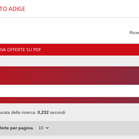
TO ADIGE
Rice
VA OFFERTE SU PDF
urata della ricerca:
0,232
secondi.
fferte per pagina