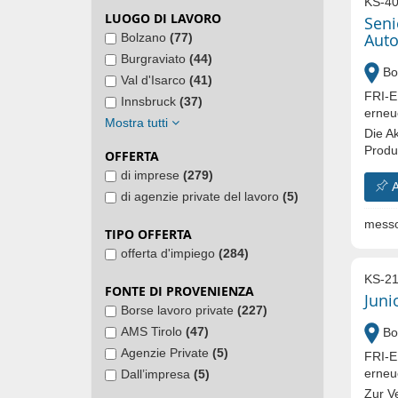
KS-40
LUOGO DI LAVORO
Seni
Auto
Bolzano
(77)
Burgraviato
(44)
Bo
Val d'Isarco
(41)
FRI-E
Innsbruck
(37)
erneu
Mostra tutti
Die A
Produk
OFFERTA
di imprese
(279)
A
di agenzie private del lavoro
(5)
messo
TIPO OFFERTA
offerta d'impiego
(284)
KS-21
FONTE DI PROVENIENZA
Juni
Borse lavoro private
(227)
AMS Tirolo
(47)
Bo
Agenzie Private
(5)
FRI-E
erneu
Dall’impresa
(5)
Zur V