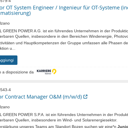
579-4
or OT System Engineer / Ingenieur für OT-Systeme (ind
matisierung)
lzano
L GREEN POWER A.G. ist ein führendes Unternehmen in der Produktio
erbaren Quellen, insbesondere in den Bereichen Windenergie, Photovol
ktivitäten und Hauptkompetenzen der Gruppe umfassen alle Phasen de
tion u...
ggiungi
 a disposizione da
543-4
or Contract Manager O&M (m/w/d)
lzano
L GREEN POWER S.P.A. ist ein führendes Unternehmen in der Produkt
erbaren Quellen, insbesondere im Wind- und Solarenergiesektor.
erstärkung unseres Teams am Standort Bozen suchen wir eine*n
Juni