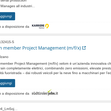
serial production
Manages all industri...
ggiungi
 a disposizione da
132415-5
 member Project Management (m/f/x)
lzano
member Project Management (m/f/x) xelom è un’azienda innovativa che
rrain completamente elettrici, combinando zero emissioni, elevate prest
tà fuoristrada – dai robusti veicoli per la neve fino a macchinari per l’edi
ggiungi
 a disposizione da
237694_Lm5ojbGn_XGJ06EmM_7UDpAysCzhmvhhon-6