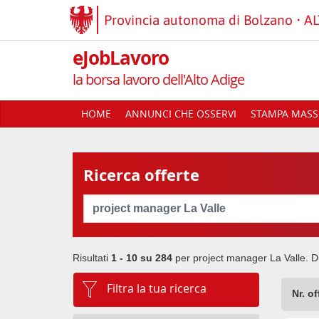
Provincia autonoma di Bolzano
AL
eJobLavoro
la borsa lavoro dell'Alto Adige
HOME
ANNUNCI CHE OSSERVI
STAMPA MASSI
Ricerca offerte
Cerca
Risultati
1 - 10 su
284
per
project manager La Valle
. D
Filtra la tua ricerca
Nr. o