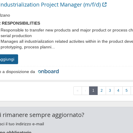
Industrialization Project Manager (m/f/d)
lzano
 RESPONSIBILITIES
Responsible to transfer new products and major product or process c
serial production
Manages all industrialization related activites within in the product de
prototyping, process planni...
ggiungi
 a disposizione da
«
‹
1
2
3
4
5
i rimanere sempre aggiornato?
sci il tuo indirizzo e-mail
po obbligatorio