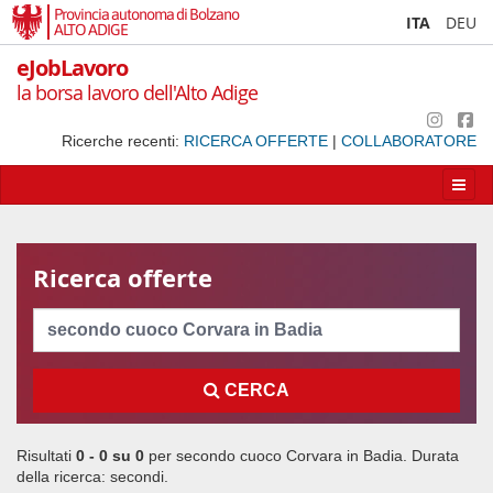
Provincia autonoma di Bolzano
ITA
DEU
ALTO ADIGE
eJobLavoro
la borsa lavoro dell'Alto Adige
Ricerche recenti:
RICERCA OFFERTE
|
COLLABORATORE
Apri/
la
navig
Ricerca offerte
Cerca
CERCA
Risultati
0 - 0 su
0
per
secondo cuoco Corvara in Badia
. Durata
della ricerca:
secondi.