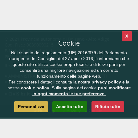
X
© 2021
Provincia autonoma di Bolzano - Alto Adige
Cookie
Cod. Fisc.: 00390090215
E-Mail
info@provincia.bz.it
Nel rispetto del regolamento (UE) 2016/679 del Parlamento
PEC:
adm@pec.prov.bz.it
europeo e del Consiglio, del 27 aprile 2016, ti informiamo che
questo sito utilizza cookie propri tecnici e di terze parti per
Realizzazione:
Informatica Alto Adige SPA
consentirti una migliore navigazione ed un corretto
AMMINISTRAZIONE TRASPARENTE
CONTATTI
funzionamento delle pagine web.
FEEDBACK
Per conoscere i dettagli consulta la nostra
privacy policy
e la
nostra
cookie policy
. Sulla pagina dei cookie
puoi modificare
CIVIS.bz.it - la rete civica dell'Alto Adige
in ogni momento le tue preferenze.
Personalizza
Accetta tutto
Rifiuta tutto
Note legali
Privacy
Cookie