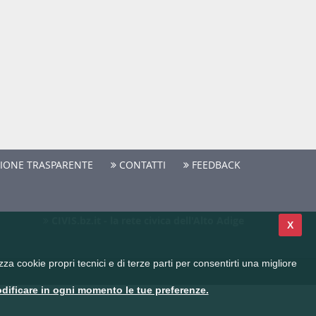
IONE TRASPARENTE
CONTATTI
FEEDBACK
CIVIS.bz.it - la rete civica dell'Alto Adige
X
a cookie propri tecnici e di terze parti per consentirti una migliore
dificare in ogni momento le tue preferenze.