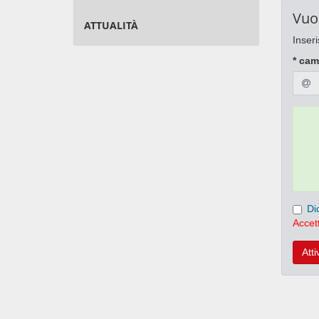
Vuo
ATTUALITÀ
Inseri
* cam
Di
Accett
Atti