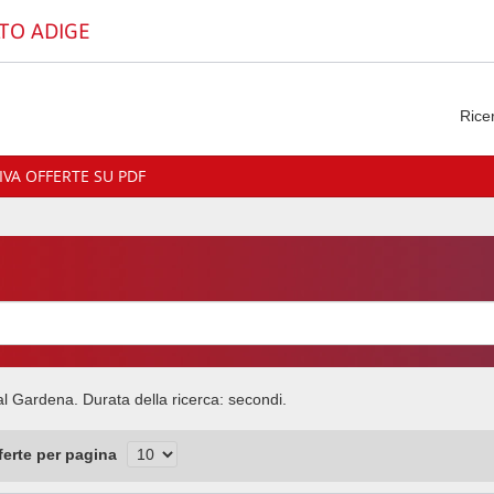
TO ADIGE
Rice
VA OFFERTE SU PDF
Val Gardena
. Durata della ricerca:
secondi.
fferte per pagina