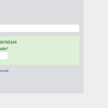
80765104
ollo*
sonali